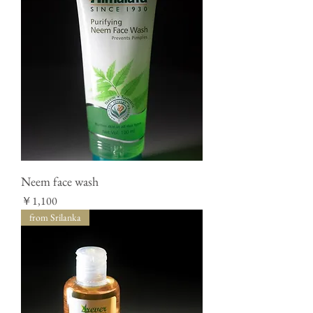
Neem face wash
価格
￥1,100
from Srilanka