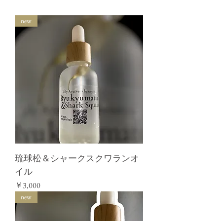
new
琉球松＆シャークスクワランオ
イル
価格
￥3,000
new