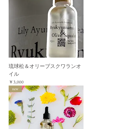
琉球松＆オリーブスクワランオ
イル
価格
￥3,000
new