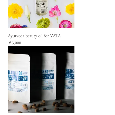
Ayurveda beauty oil for VATA
価格
￥3,000