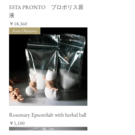
ESTA PRONTO プロポリス原
液
価格
￥18,360
from Okinawa
Rosemary EpsomSalt with herbal ball
価格
￥1,100