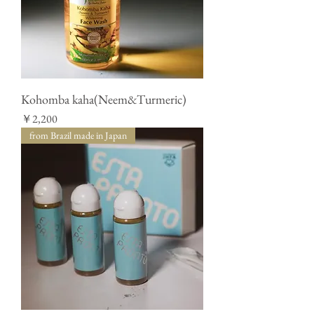
Kohomba kaha(Neem&Turmeric)
価格
￥2,200
from Brazil made in Japan